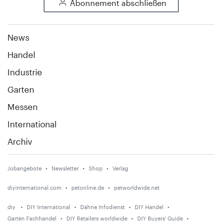
Abonnement abschließen
News
Handel
Industrie
Garten
Messen
International
Archiv
Jobangebote
Newsletter
Shop
Verlag
diyinternational.com
petonline.de
petworldwide.net
diy
DIY International
Dähne Infodienst
DIY Handel
Garten Fachhandel
DIY Retailers worldwide
DIY Buyers' Guide