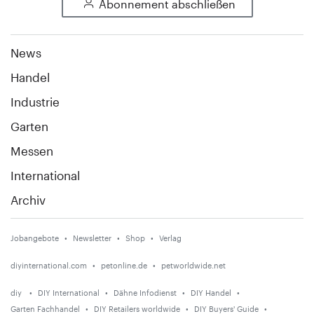
Abonnement abschließen
News
Handel
Industrie
Garten
Messen
International
Archiv
Jobangebote
Newsletter
Shop
Verlag
diyinternational.com
petonline.de
petworldwide.net
diy
DIY International
Dähne Infodienst
DIY Handel
Garten Fachhandel
DIY Retailers worldwide
DIY Buyers' Guide