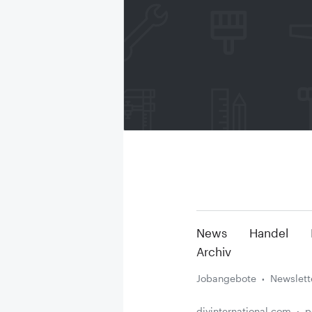
News
Handel
Archiv
Jobangebote
Newslett
diyinternational.com
p