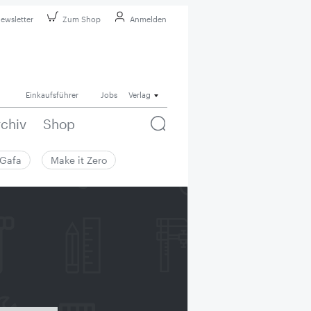
ewsletter
Zum Shop
Anmelden
Einkaufsführer
Jobs
Verlag
rchiv
Shop
Gafa
Make it Zero