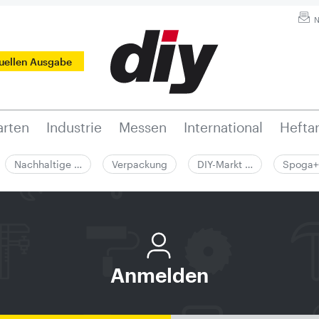
N
tuellen Ausgabe
rten
Industrie
Messen
International
Hefta
Nachhaltige …
Verpackung
DIY-Markt …
Spoga+
Anmelden