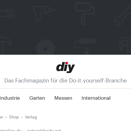
Das Fachmagazin für die Do-it-yourself-Branche
Industrie
Garten
Messen
International
er
Shop
Verlag
etonline.de
petworldwide.net