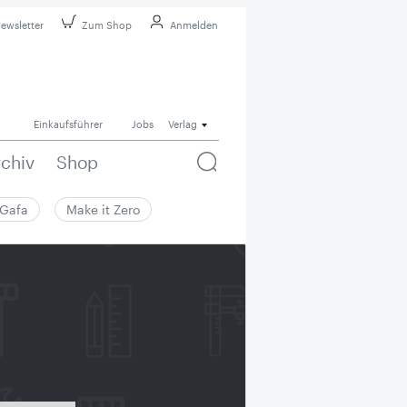
ewsletter
Zum Shop
Anmelden
Einkaufsführer
Jobs
Verlag
rchiv
Shop
Gafa
Make it Zero