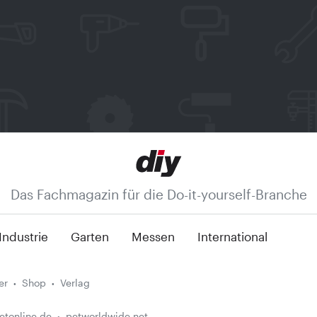
Das Fachmagazin für die Do-it-yourself-Branche
Industrie
Garten
Messen
International
er
Shop
Verlag
etonline.de
petworldwide.net