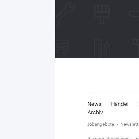
News
Handel
Archiv
Jobangebote
Newslett
diyinternational.com
p