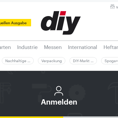
N
tuellen Ausgabe
rten
Industrie
Messen
International
Hefta
Nachhaltige …
Verpackung
DIY-Markt …
Spoga+
Anmelden