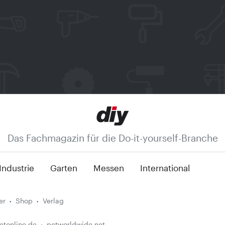
Das Fachmagazin für die Do-it-yourself-Branche
Industrie
Garten
Messen
International
er
Shop
Verlag
etonline.de
petworldwide.net