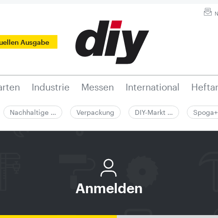
N
tuellen Ausgabe
rten
Industrie
Messen
International
Hefta
Nachhaltige …
Verpackung
DIY-Markt …
Spoga+
Anmelden