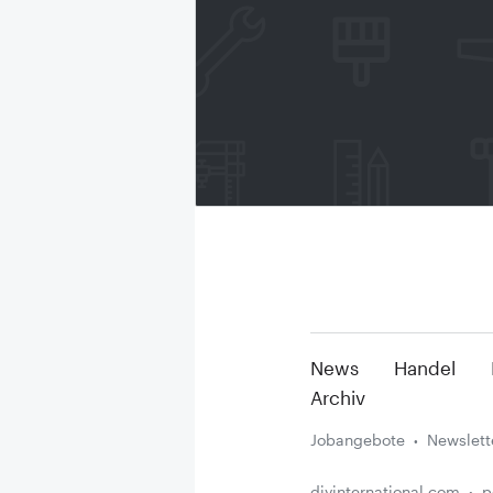
News
Handel
Archiv
Jobangebote
Newslett
diyinternational.com
p