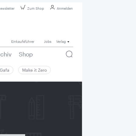
ewsletter
Zum Shop
Anmelden
Einkaufsführer
Jobs
Verlag
rchiv
Shop
Gafa
Make it Zero