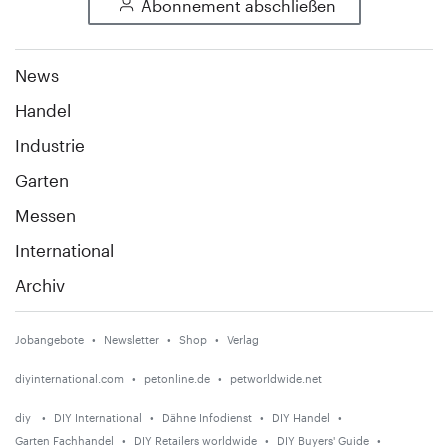
Abonnement abschließen
News
Handel
Industrie
Garten
Messen
International
Archiv
Jobangebote
Newsletter
Shop
Verlag
diyinternational.com
petonline.de
petworldwide.net
diy
DIY International
Dähne Infodienst
DIY Handel
Garten Fachhandel
DIY Retailers worldwide
DIY Buyers' Guide