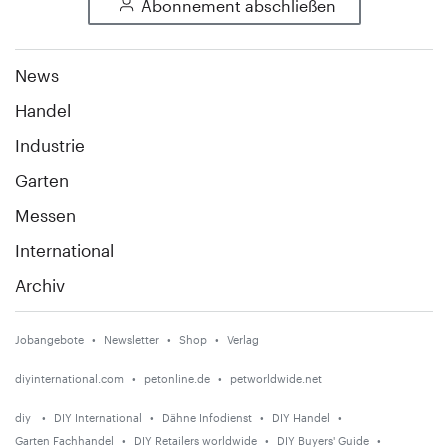
Abonnement abschließen
News
Handel
Industrie
Garten
Messen
International
Archiv
Jobangebote
Newsletter
Shop
Verlag
diyinternational.com
petonline.de
petworldwide.net
diy
DIY International
Dähne Infodienst
DIY Handel
Garten Fachhandel
DIY Retailers worldwide
DIY Buyers' Guide