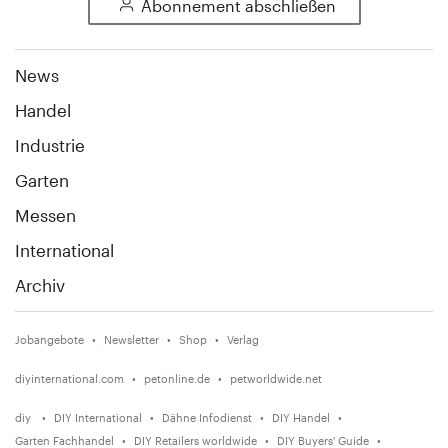
Abonnement abschließen
News
Handel
Industrie
Garten
Messen
International
Archiv
Jobangebote
Newsletter
Shop
Verlag
diyinternational.com
petonline.de
petworldwide.net
diy
DIY International
Dähne Infodienst
DIY Handel
Garten Fachhandel
DIY Retailers worldwide
DIY Buyers' Guide