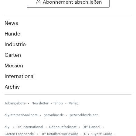
Abonnement abschließen
News
Handel
Industrie
Garten
Messen
International
Archiv
Jobangebote
Newsletter
Shop
Verlag
diyinternational.com
petonline.de
petworldwide.net
diy
DIY International
Dähne Infodienst
DIY Handel
Garten Fachhandel
DIY Retailers worldwide
DIY Buyers' Guide