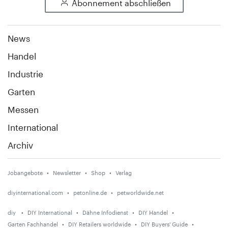
Abonnement abschließen
News
Handel
Industrie
Garten
Messen
International
Archiv
Jobangebote
Newsletter
Shop
Verlag
diyinternational.com
petonline.de
petworldwide.net
diy
DIY International
Dähne Infodienst
DIY Handel
Garten Fachhandel
DIY Retailers worldwide
DIY Buyers' Guide