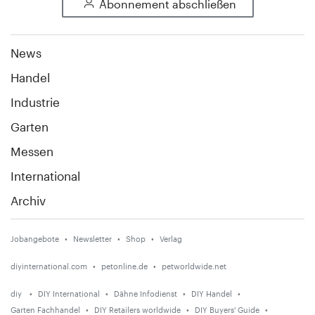
Abonnement abschließen
News
Handel
Industrie
Garten
Messen
International
Archiv
Jobangebote
Newsletter
Shop
Verlag
diyinternational.com
petonline.de
petworldwide.net
diy
DIY International
Dähne Infodienst
DIY Handel
Garten Fachhandel
DIY Retailers worldwide
DIY Buyers' Guide