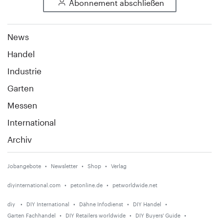
Abonnement abschließen
News
Handel
Industrie
Garten
Messen
International
Archiv
Jobangebote
Newsletter
Shop
Verlag
diyinternational.com
petonline.de
petworldwide.net
diy
DIY International
Dähne Infodienst
DIY Handel
Garten Fachhandel
DIY Retailers worldwide
DIY Buyers' Guide