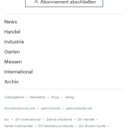
Abonnement abschließen
News
Handel
Industrie
Garten
Messen
International
Archiv
Jobangebote
Newsletter
Shop
Verlag
diyinternational.com
petonline.de
petworldwide.net
diy
DIY International
Dähne Infodienst
DIY Handel
Garten Fachhandel
DIY Retailers worldwide
DIY Buyers' Guide