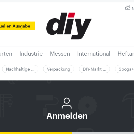
N
tuellen Ausgabe
rten
Industrie
Messen
International
Hefta
Nachhaltige …
Verpackung
DIY-Markt …
Spoga+
Anmelden