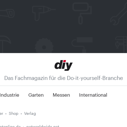
Das Fachmagazin für die Do-it-yourself-Branche
Industrie
Garten
Messen
International
er
Shop
Verlag
etonline.de
petworldwide.net