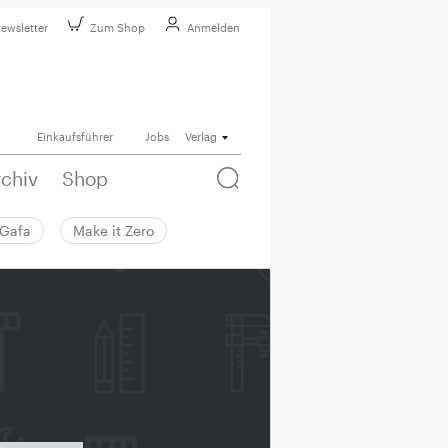
ewsletter
Zum Shop
Anmelden
Einkaufsführer
Jobs
Verlag
rchiv
Shop
Gafa
Make it Zero