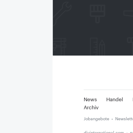
News
Handel
Archiv
Jobangebote
Newslett
diyinternational.com
p