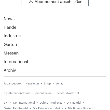
Abonnement abschließen
News
Handel
Industrie
Garten
Messen
International
Archiv
Jobangebote
Newsletter
Shop
Verlag
diyinternational.com
petonline.de
petworldwide.net
diy
DIY International
Dähne Infodienst
DIY Handel
Garten Fachhandel
DIY Retailers worldwide
DIY Buyers' Guide