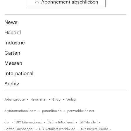
Abonnement abschließen
News
Handel
Industrie
Garten
Messen
International
Archiv
Jobangebote
Newsletter
Shop
Verlag
diyinternational.com
petonline.de
petworldwide.net
diy
DIY International
Dähne Infodienst
DIY Handel
Garten Fachhandel
DIY Retailers worldwide
DIY Buyers' Guide