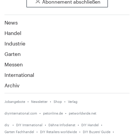
Abonnement abschließen
News
Handel
Industrie
Garten
Messen
International
Archiv
Jobangebote
Newsletter
Shop
Verlag
diyinternational.com
petonline.de
petworldwide.net
diy
DIY International
Dähne Infodienst
DIY Handel
Garten Fachhandel
DIY Retailers worldwide
DIY Buyers' Guide