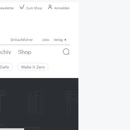
ewsletter
Zum Shop
Anmelden
Einkaufsführer
Jobs
Verlag
rchiv
Shop
Gafa
Make it Zero