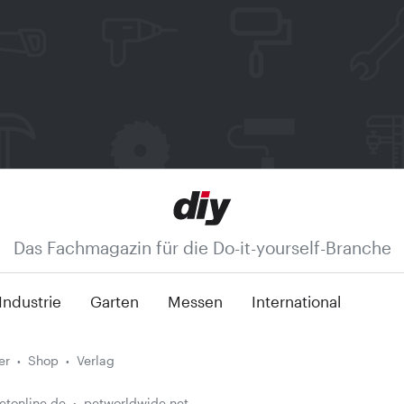
Das Fachmagazin für die Do-it-yourself-Branche
Industrie
Garten
Messen
International
er
Shop
Verlag
etonline.de
petworldwide.net