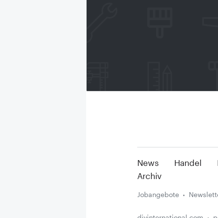
News
Handel
Archiv
Jobangebote
Newslett
diyinternational.com
p