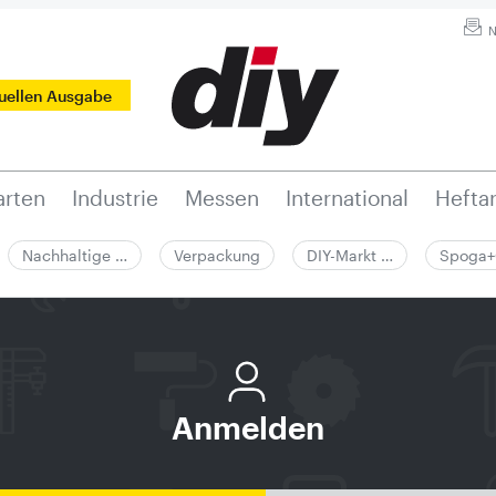
N
tuellen Ausgabe
rten
Industrie
Messen
International
Hefta
Nachhaltige …
Verpackung
DIY-Markt …
Spoga+
Anmelden