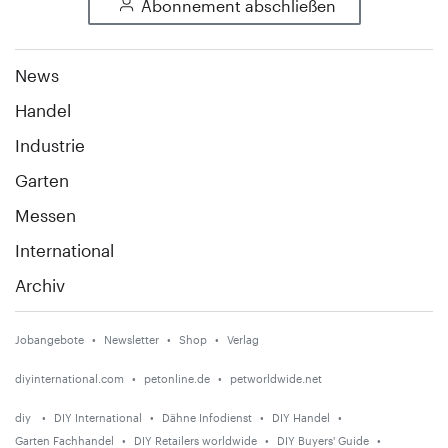
Abonnement abschließen
News
Handel
Industrie
Garten
Messen
International
Archiv
Jobangebote
Newsletter
Shop
Verlag
diyinternational.com
petonline.de
petworldwide.net
diy
DIY International
Dähne Infodienst
DIY Handel
Garten Fachhandel
DIY Retailers worldwide
DIY Buyers' Guide