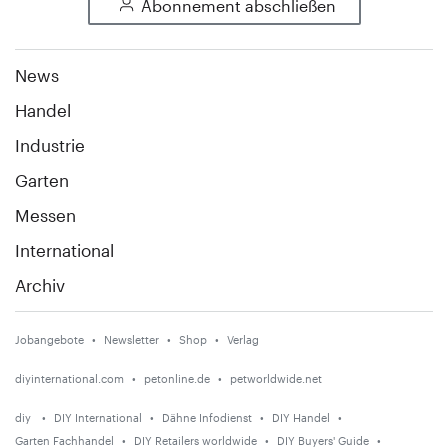
Abonnement abschließen
News
Handel
Industrie
Garten
Messen
International
Archiv
Jobangebote
Newsletter
Shop
Verlag
diyinternational.com
petonline.de
petworldwide.net
diy
DIY International
Dähne Infodienst
DIY Handel
Garten Fachhandel
DIY Retailers worldwide
DIY Buyers' Guide