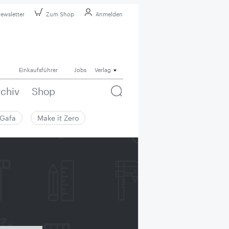
ewsletter
Zum Shop
Anmelden
Einkaufsführer
Jobs
Verlag
rchiv
Shop
Gafa
Make it Zero