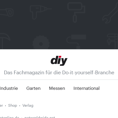
Das Fachmagazin für die Do-it-yourself-Branche
Industrie
Garten
Messen
International
er
Shop
Verlag
etonline.de
petworldwide.net