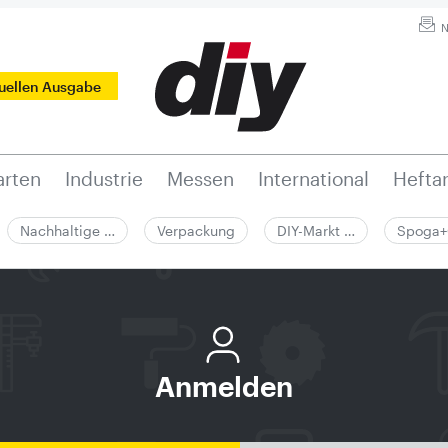
N
tuellen Ausgabe
rten
Industrie
Messen
International
Hefta
Nachhaltige …
Verpackung
DIY-Markt …
Spoga+
Anmelden