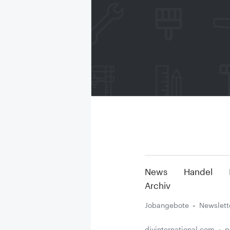
News
Handel
Archiv
Jobangebote
Newslett
diyinternational.com
p