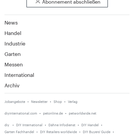
Abonnement abschließen
News
Handel
Industrie
Garten
Messen
International
Archiv
Jobangebote
Newsletter
Shop
Verlag
diyinternational.com
petonline.de
petworldwide.net
diy
DIY International
Dähne Infodienst
DIY Handel
Garten Fachhandel
DIY Retailers worldwide
DIY Buyers' Guide