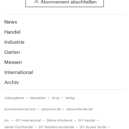
Abonnement abschließen
News
Handel
Industrie
Garten
Messen
International
Archiv
Jobangebote
Newsletter
Shop
Verlag
diyinternational.com
petonline.de
petworldwide.net
diy
DIY International
Dähne Infodienst
DIY Handel
Garten Fachhandel
DIY Retailers worldwide
DIY Buyers' Guide