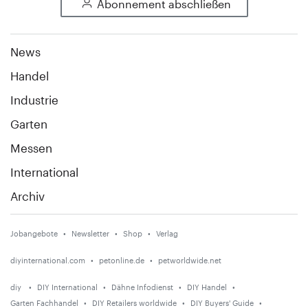
Abonnement abschließen
News
Handel
Industrie
Garten
Messen
International
Archiv
Jobangebote
Newsletter
Shop
Verlag
diyinternational.com
petonline.de
petworldwide.net
diy
DIY International
Dähne Infodienst
DIY Handel
Garten Fachhandel
DIY Retailers worldwide
DIY Buyers' Guide