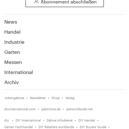
Abonnement abschließen
News
Handel
Industrie
Garten
Messen
International
Archiv
Jobangebote
Newsletter
Shop
Verlag
diyinternational.com
petonline.de
petworldwide.net
diy
DIY International
Dähne Infodienst
DIY Handel
Garten Fachhandel
DIY Retailers worldwide
DIY Buyers' Guide