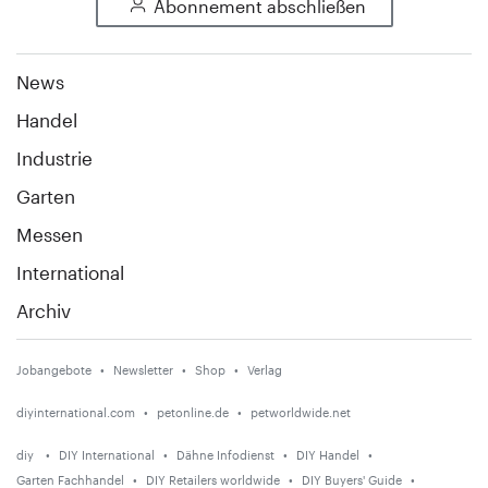
Abonnement abschließen
News
Handel
Industrie
Garten
Messen
International
Archiv
Jobangebote
Newsletter
Shop
Verlag
diyinternational.com
petonline.de
petworldwide.net
diy
DIY International
Dähne Infodienst
DIY Handel
Garten Fachhandel
DIY Retailers worldwide
DIY Buyers' Guide