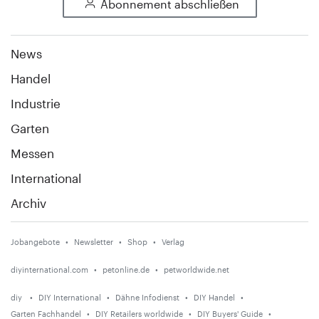
Abonnement abschließen
News
Handel
Industrie
Garten
Messen
International
Archiv
Jobangebote
Newsletter
Shop
Verlag
diyinternational.com
petonline.de
petworldwide.net
diy
DIY International
Dähne Infodienst
DIY Handel
Garten Fachhandel
DIY Retailers worldwide
DIY Buyers' Guide