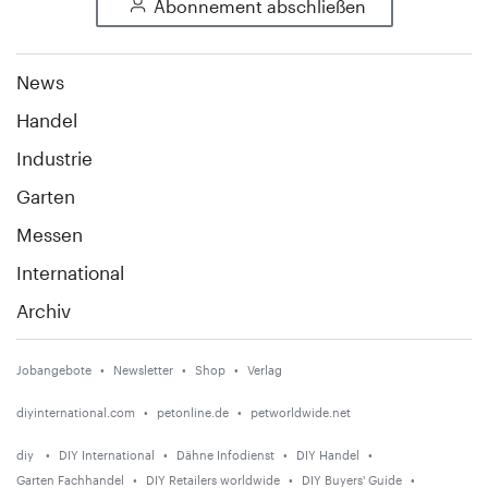
Abonnement abschließen
News
Handel
Industrie
Garten
Messen
International
Archiv
Jobangebote
Newsletter
Shop
Verlag
diyinternational.com
petonline.de
petworldwide.net
diy
DIY International
Dähne Infodienst
DIY Handel
Garten Fachhandel
DIY Retailers worldwide
DIY Buyers' Guide