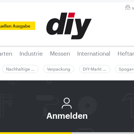
N
tuellen Ausgabe
rten
Industrie
Messen
International
Hefta
Nachhaltige …
Verpackung
DIY-Markt …
Spoga+
Anmelden