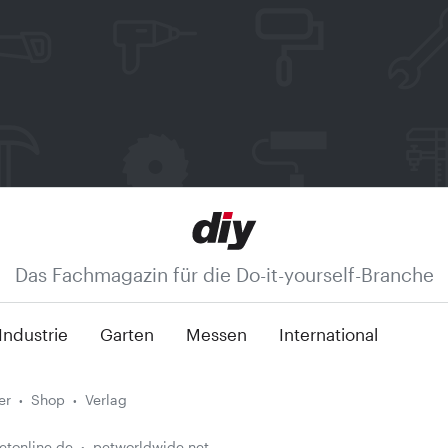
Das Fachmagazin für die Do-it-yourself-Branche
Industrie
Garten
Messen
International
er
Shop
Verlag
etonline.de
petworldwide.net