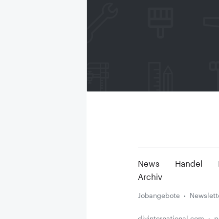
News
Handel
Archiv
Jobangebote
Newslett
diyinternational.com
p