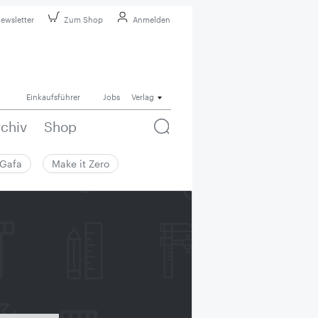
ewsletter
Zum Shop
Anmelden
Einkaufsführer
Jobs
Verlag
rchiv
Shop
Gafa
Make it Zero