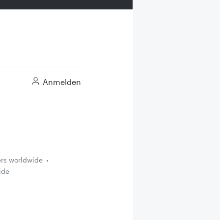
Anmelden
ers worldwide
ide