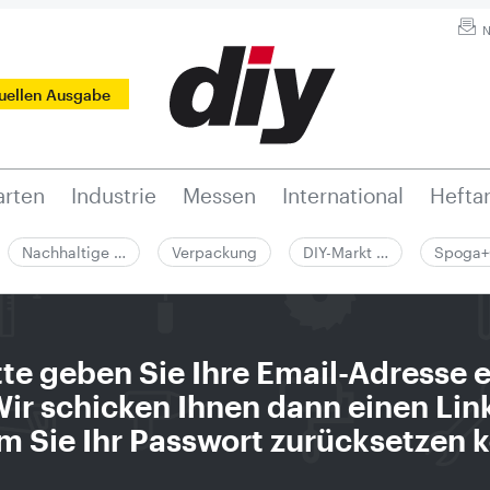
N
tuellen Ausgabe
rten
Industrie
Messen
International
Hefta
Nachhaltige …
Verpackung
DIY-Markt …
Spoga+
tte geben Sie Ihre Email-Adresse e
ir schicken Ihnen dann einen Lin
m Sie Ihr Passwort zurücksetzen 