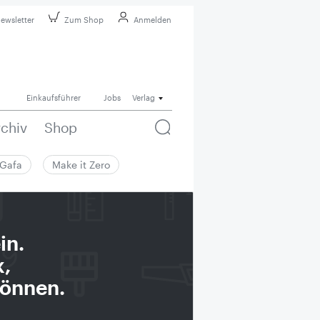
ewsletter
Zum Shop
Anmelden
Einkaufsführer
Jobs
Verlag
rchiv
Shop
Gafa
Make it Zero
in.
k,
können.