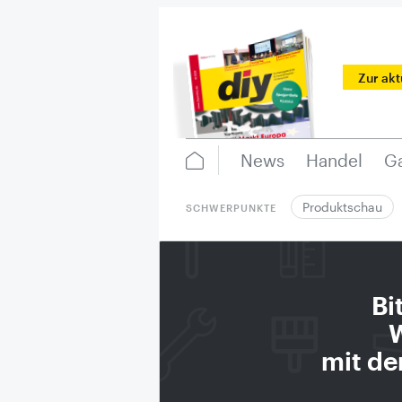
Zur ak
News
Handel
Ga
Produktschau
SCHWERPUNKTE
Bi
W
mit de