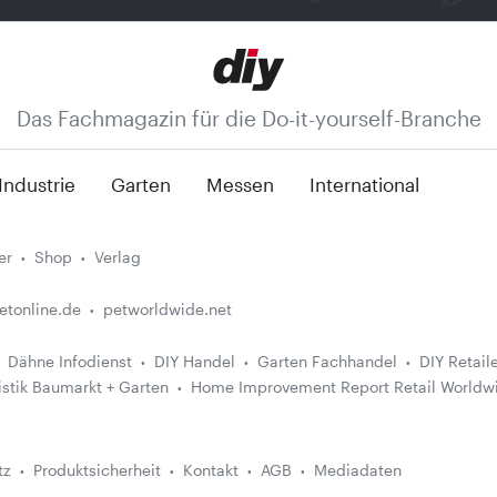
Das Fachmagazin für die Do-it-yourself-Branche
Industrie
Garten
Messen
International
er
Shop
Verlag
etonline.de
petworldwide.net
Dähne Infodienst
DIY Handel
Garten Fachhandel
DIY Retail
istik Baumarkt + Garten
Home Improvement Report Retail Worldw
tz
Produktsicherheit
Kontakt
AGB
Mediadaten