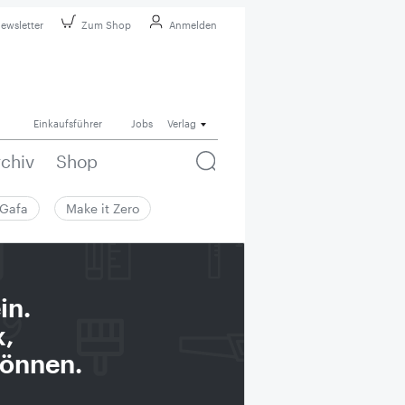
ewsletter
Zum Shop
Anmelden
Einkaufsführer
Jobs
Verlag
rchiv
Shop
Gafa
Make it Zero
in.
k,
können.