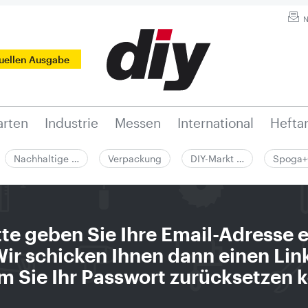
N
tuellen Ausgabe
rten
Industrie
Messen
International
Hefta
Nachhaltige …
Verpackung
DIY-Markt …
Spoga+
tte geben Sie Ihre Email-Adresse e
ir schicken Ihnen dann einen Lin
m Sie Ihr Passwort zurücksetzen 