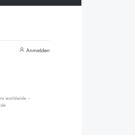
Anmelden
ers worldwide
ide