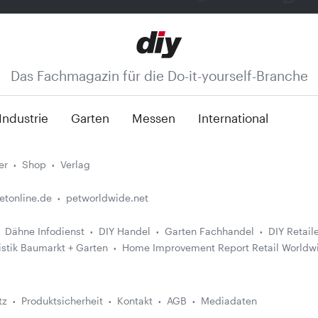
Das Fachmagazin für die Do-it-yourself-Branche
Industrie
Garten
Messen
International
er
Shop
Verlag
etonline.de
petworldwide.net
Dähne Infodienst
DIY Handel
Garten Fachhandel
DIY Retail
istik Baumarkt + Garten
Home Improvement Report Retail Worldw
tz
Produktsicherheit
Kontakt
AGB
Mediadaten