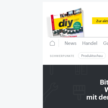
Zur ak
News
Handel
Ga
Produktschau
SCHWERPUNKTE
Bi
W
mit de