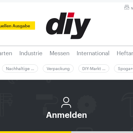
N
tuellen Ausgabe
rten
Industrie
Messen
International
Hefta
Nachhaltige …
Verpackung
DIY-Markt …
Spoga+
Anmelden