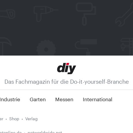
Das Fachmagazin für die Do-it-yourself-Branche
Industrie
Garten
Messen
International
er
Shop
Verlag
etonline.de
petworldwide.net