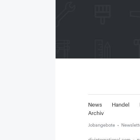
News
Handel
Archiv
Jobangebote
Newslett
diyinternational.com
p