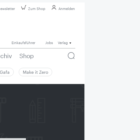
ewsletter
Zum Shop
Anmelden
Einkaufsführer
Jobs
Verlag
rchiv
Shop
Gafa
Make it Zero