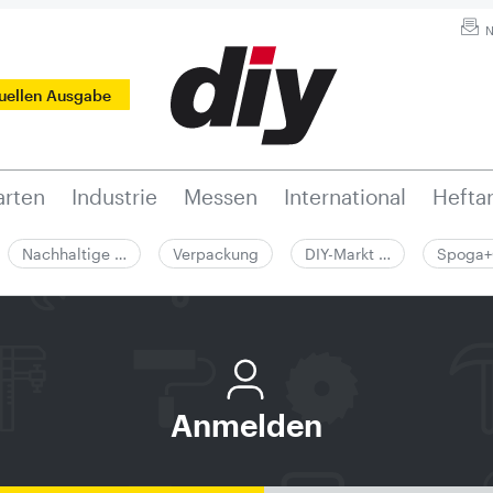
N
tuellen Ausgabe
rten
Industrie
Messen
International
Hefta
Nachhaltige …
Verpackung
DIY-Markt …
Spoga+
Anmelden