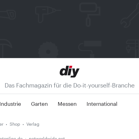
Das Fachmagazin für die Do-it-yourself-Branche
Industrie
Garten
Messen
International
er
Shop
Verlag
etonline.de
petworldwide.net