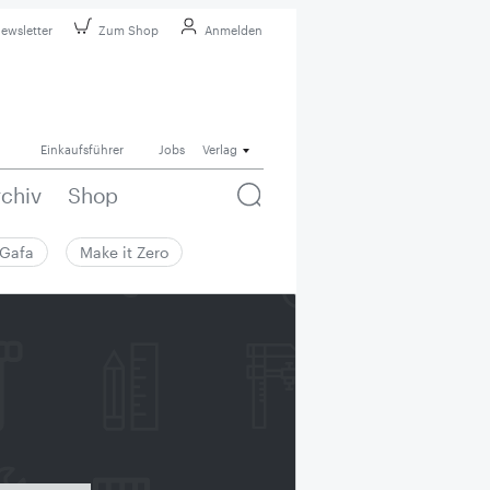
ewsletter
Zum Shop
Anmelden
Einkaufsführer
Jobs
Verlag
rchiv
Shop
Gafa
Make it Zero