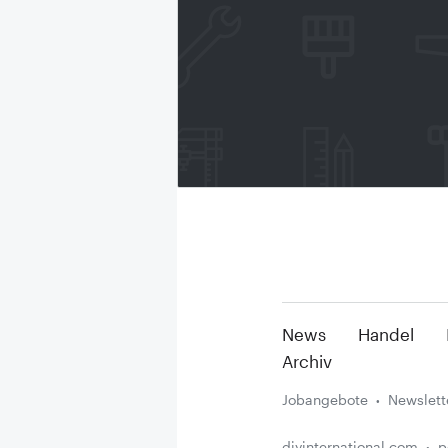
News
Handel
Archiv
Jobangebote
Newslett
diyinternational.com
p