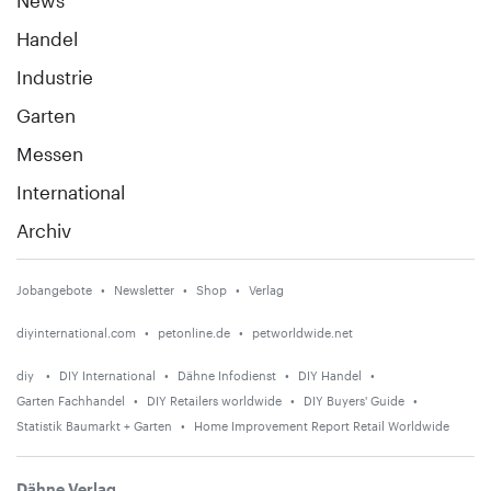
Handel
Industrie
Garten
Messen
International
Archiv
Jobangebote
Newsletter
Shop
Verlag
diyinternational.com
petonline.de
petworldwide.net
diy
DIY International
Dähne Infodienst
DIY Handel
Garten Fachhandel
DIY Retailers worldwide
DIY Buyers' Guide
Statistik Baumarkt + Garten
Home Improvement Report Retail Worldwide
Dähne Verlag