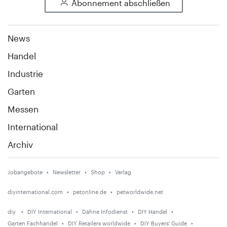
Abonnement abschließen
News
Handel
Industrie
Garten
Messen
International
Archiv
Jobangebote
Newsletter
Shop
Verlag
diyinternational.com
petonline.de
petworldwide.net
diy
DIY International
Dähne Infodienst
DIY Handel
Garten Fachhandel
DIY Retailers worldwide
DIY Buyers' Guide