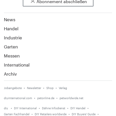
Abonnement abschließen
News
Handel
Industrie
Garten
Messen
International
Archiv
Jobangebote
Newsletter
Shop
Verlag
diyinternational.com
petonline.de
petworldwide.net
diy
DIY International
Dähne Infodienst
DIY Handel
Garten Fachhandel
DIY Retailers worldwide
DIY Buyers' Guide