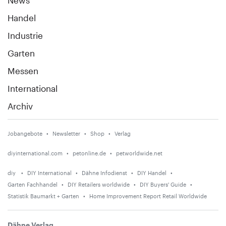
Handel
Industrie
Garten
Messen
International
Archiv
Jobangebote
Newsletter
Shop
Verlag
diyinternational.com
petonline.de
petworldwide.net
diy
DIY International
Dähne Infodienst
DIY Handel
Garten Fachhandel
DIY Retailers worldwide
DIY Buyers' Guide
Statistik Baumarkt + Garten
Home Improvement Report Retail Worldwide
Dähne Verlag