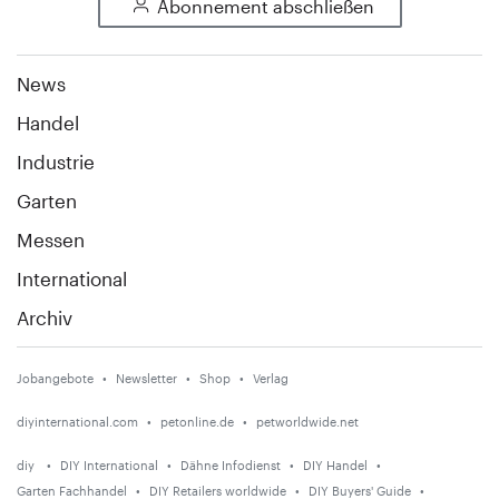
Abonnement abschließen
News
Handel
Industrie
Garten
Messen
International
Archiv
Jobangebote
Newsletter
Shop
Verlag
diyinternational.com
petonline.de
petworldwide.net
diy
DIY International
Dähne Infodienst
DIY Handel
Garten Fachhandel
DIY Retailers worldwide
DIY Buyers' Guide