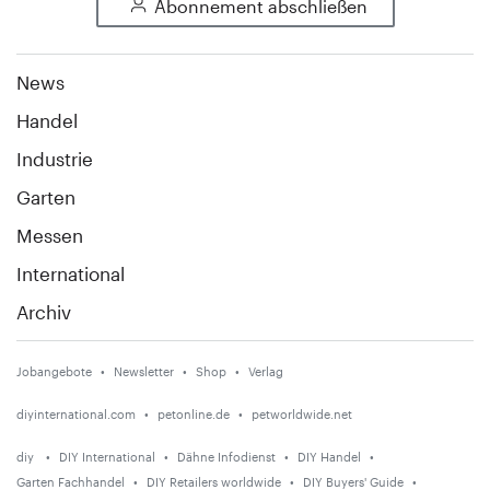
Abonnement abschließen
News
Handel
Industrie
Garten
Messen
International
Archiv
Jobangebote
Newsletter
Shop
Verlag
diyinternational.com
petonline.de
petworldwide.net
diy
DIY International
Dähne Infodienst
DIY Handel
Garten Fachhandel
DIY Retailers worldwide
DIY Buyers' Guide