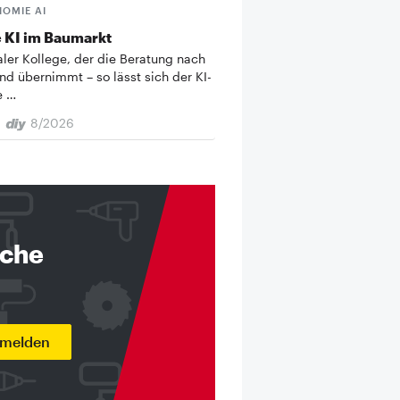
HOMIE AI
 KI im Baumarkt
taler Kollege, der die Beratung nach
nd übernimmt – so lässt sich der KI-
e …
8/2026
nche
nmelden