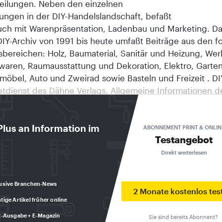
eilungen. Neben den einzelnen
ungen in der DIY-Handelslandschaft, befaßt
auch mit Warenpräsentation, Ladenbau und Marketing. D
IY-Archiv von 1991 bis heute umfaßt Beiträge aus den 
sbereichen: Holz, Baumaterial, Sanitär und Heizung, We
waren, Raumausstattung und Dekoration, Elektro, Garten
öbel, Auto und Zweirad sowie Basteln und Freizeit . DIY
netdienst des Dähne Verlags. Allgemeine Informationen d
inden Sie unter http://www.daehne.de . Das diy-Textarchi
nwendung des Internet-Service-Partners DeDeNet Intern
a-Entwicklungen GmbH, Ettlingen. © Copyright 1998, D
Plus an Information im
ABONNEMENT PRINT & ONLIN
Testangebot
ttlingen. ZUR PERSON Neue Leitung Rainer Müller ist n
 Abteilung Marketing von Desowag, Düsseldorf. Er tritt d
Direkt weiterlesen
 von Hans-Jürgen Hennecke an, der Rainer Müller in de
getreten ist. In seiner neuen Funktion zeichnet der seit
usive Branchen-News
eter des Marketingleiters verantwortlich für die Bereiche
2 Monate kostenlos tes
tige Artikel früher online
nt, Handelsmarketing und Werbung. Petermann geht G
 ist aus persönlichen Gründen als Mitglied des Vorstan
t-Ausgabe + E-Magazin
Sie sind bereits Abonnent?