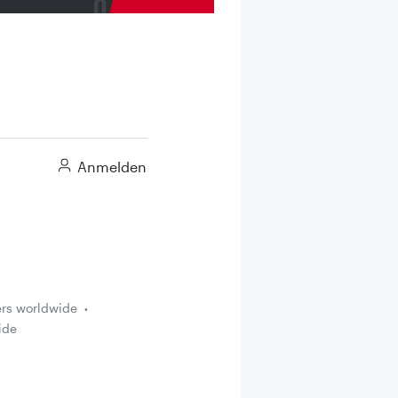
Anmelden
ers worldwide
ide