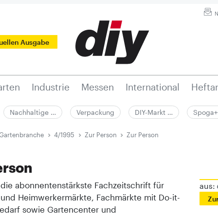
N
tuellen Ausgabe
rten
Industrie
Messen
International
Hefta
Nachhaltige …
Verpackung
DIY-Markt …
Spoga+
 Gartenbranche
4/1995
Zur Person
Zur Person
erson
t die abonnentenstärkste Fachzeitschrift für
aus:
 und Heimwerkermärkte, Fachmärkte mit Do-it-
Zu
Bedarf sowie Gartencenter und