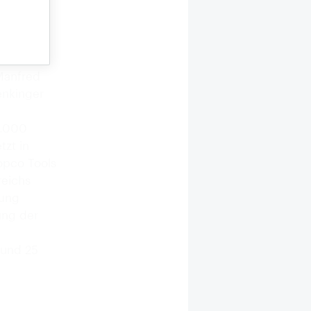
e vom
jetzt aus
llt Dr.
gen,
Manfred
enkinger
2.000
tzt in
opco Tools
reichs
tung
ung der
n
rund 25