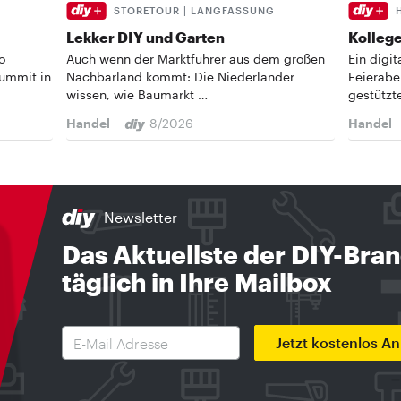
STORETOUR | LANGFASSUNG
Lekker DIY und Garten
Kollege
o
Auch wenn der Marktführer aus dem großen
Ein digi
Summit in
Nachbarland kommt: Die Niederländer
Feierabe
wissen, wie Baumarkt …
gestützt
Handel
8/2026
Handel
Newsletter
Das Aktuellste der DIY-Bra
täglich in Ihre Mailbox
Jetzt kostenlos A