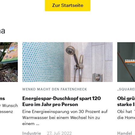
Zur Startseite
ma
WENKO MACHT DEN FAKTENCHECK
„SQUARE
ms
Energiespar-Duschkopf spart 120
Obi grü
Euro im Jahr pro Person
starke 
er Wunsch
tessenz
Eine Energieeinsparung von 30 Prozent auf
Obi hat "
Warmwasser bei einem Wechsel hin zu
die Home
einem …
Industrie
27. Juli 2022
Handel