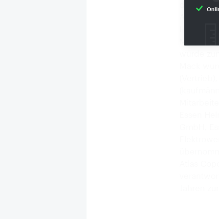
der Konr
Onli
Aufsichtsr
Helmut Me
Manfred M
wurde zum
Mack wurd
(Vertrieb)
(kaufmänn
Mitarbeite
Essen Hel
GmbH, Ess
Elektrowe
übernomme
Atlas Cop
verantwor
Jahren zu