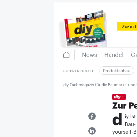
Zur ak
News
Handel
Ga
Produktschau
SCHWERPUNKTE
diy Fachmagazin für die Baumarkt- und
Zur P
d
iy is
Bau-
yourself-