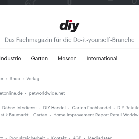
Das Fachmagazin für die Do-it-yourself-Branche
Industrie
Garten
Messen
International
er
Shop
Verlag
etonline.de
petworldwide.net
Dähne Infodienst
DIY Handel
Garten Fachhandel
DIY Retail
istik Baumarkt + Garten
Home Improvement Report Retail Worldw
tz
Produktsicherheit
Kontakt
AGB
Mediadaten