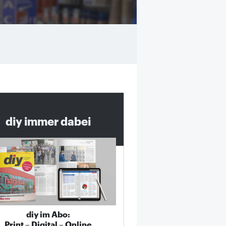
diy immer dabei
diy im Abo:
Print – Digital – Online