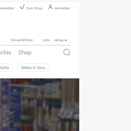
ewsletter
Zum Shop
Anmelden
Einkaufsführer
Jobs
Verlag
rchiv
Shop
Gafa
Make it Zero