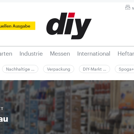
N
tuellen Ausgabe
rten
Industrie
Messen
International
Hefta
Nachhaltige …
Verpackung
DIY-Markt …
Spoga+
KT
au