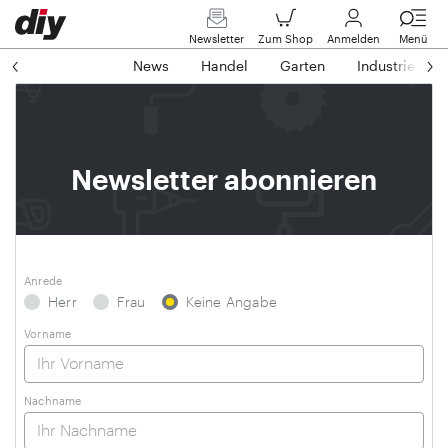
Newsletter
Zum Shop
Anmelden
Menü
News
Handel
Garten
Industrie
Newsletter abonnieren
Anrede
Herr
Frau
Keine Angabe
Vorname
Nachname