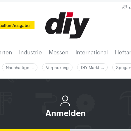
N
tuellen Ausgabe
rten
Industrie
Messen
International
Hefta
Nachhaltige …
Verpackung
DIY-Markt …
Spoga+
Anmelden