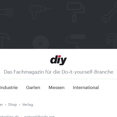
Das Fachmagazin für die Do-it-yourself-Branche
Industrie
Garten
Messen
International
er
Shop
Verlag
etonline.de
petworldwide.net