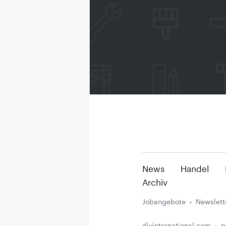
News
Handel
Archiv
Jobangebote
Newslett
diyinternational.com
p