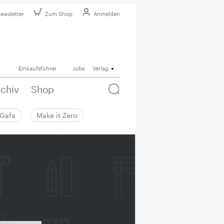
ewsletter
Zum Shop
Anmelden
Einkaufsführer
Jobs
Verlag
rchiv
Shop
Gafa
Make it Zero