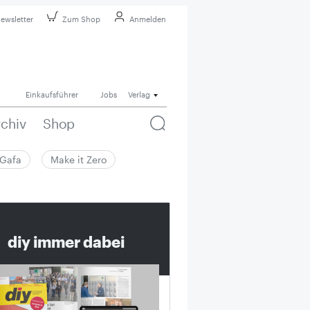
ewsletter
Zum Shop
Anmelden
Einkaufsführer
Jobs
Verlag
rchiv
Shop
Gafa
Make it Zero
diy immer dabei