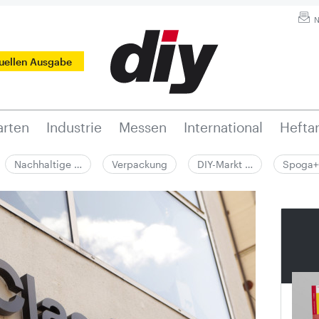
N
tuellen Ausgabe
rten
Industrie
Messen
International
Hefta
Nachhaltige …
Verpackung
DIY-Markt …
Spoga+