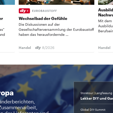
Ausbild
EUROBAUSTOFF
Nachwu
er
Wechselbad der Gefühle
Mit dem 
Die Diskussionen auf der
Ausbildu
as"
Gesellschafterversammlung der ­Eurobaustoff
Berufsei
und
haben das herausfordernde …
Handel
8/2026
Handel
ropa
Storetour | Langfassung
Lekker DIY und Ga
änderberichten,
Zusammenarbeit,
Global DIY-Summit