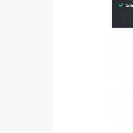
integriert
Onli
Stabilitä
Leistungs
bis 20 mm
leistungs
(ASL) ausg
blockiert.
Spindel d
auch die 
Neu ist a
beträgt 4
Innenausb
Gipskarton
Schraubti
die einges
Klauenkup
auch die