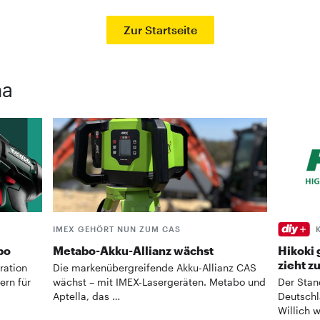
Zur Startseite
ma
IMEX GEHÖRT NUN ZUM CAS
bo
Metabo-Akku-Allianz wächst
Hikoki 
zieht z
ration
Die markenübergreifende Akku-Allianz CAS
rn für
wächst – mit IMEX-Lasergeräten. Metabo und
Der Stan
Aptella, das …
Deutschl
Willich 