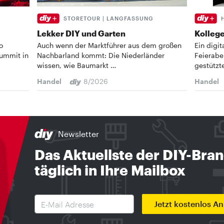
STORETOUR | LANGFASSUNG
Lekker DIY und Garten
Kollege
o
Auch wenn der Marktführer aus dem großen
Ein digi
Summit in
Nachbarland kommt: Die Niederländer
Feierabe
wissen, wie Baumarkt …
gestützt
Handel
8/2026
Handel
Newsletter
Das Aktuellste der DIY-Bra
täglich in Ihre Mailbox
Jetzt kostenlos A