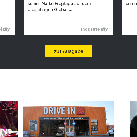
seiner Marke Frogtape auf dem
unter
diesjährigen Global …
el
Industrie
zur Ausgabe