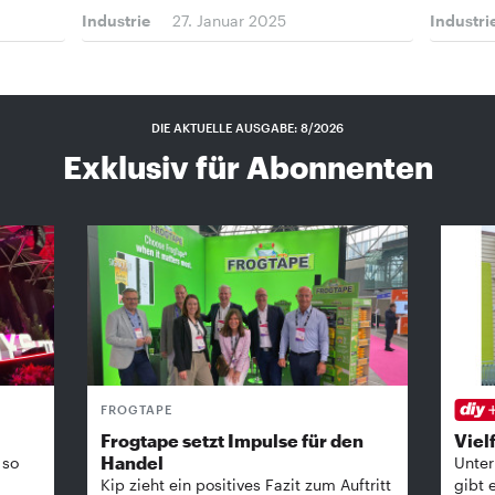
Industrie
27. Januar 2025
Industri
DIE AKTUELLE AUSGABE: 8/2026
Exklusiv für Abonnenten
FROGTAPE
Frogtape setzt Impulse für den
Vielf
Handel
 so
Unter
Kip zieht ein positives Fazit zum Auftritt
gibt 