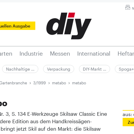
N
tuellen Ausgabe
rten
Industrie
Messen
International
Hefta
Nachhaltige …
Verpackung
DIY-Markt …
Spoga+
 Gartenbranche
3/1999
metabo
metabo
bo
r. 3, S. 134 E-Werkzeuge Skilsaw Classic Eine
aus:
dere Edition aus dem Handkreissägen-
Zu
bringt jetzt Skil auf den Markt: die Skilsaw