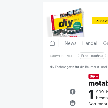
Zur ak
News
Handel
Ga
Produktschau
SCHWERPUNKTE
diy Fachmagazin für die Baumarkt- und
meta
1
999, N
beson
Sortiment 