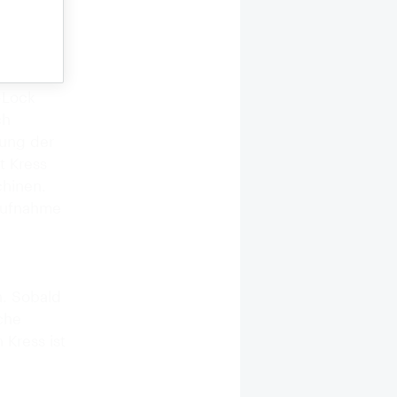
 für hohe
n Beton
-Lock
ch
rung der
t Kress
hinen.
aufnahme
n. Sobald
sche
Kress ist