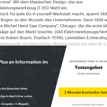
hrome". Mit dem klassischen Design, das aus
eistungswerkzeug (1.350 Watt) ein
ück für jede Do-it-yourself-Werkstatt macht, spannt Ski
 Bogen zu den Wurzeln des Unternehmens. Denn 1924 w
ate Michel Hand Saw Company", Chicago, die die erste el
säge auf den Markt brachte. (Skil-Elektrowerkzeuge/Vert
nd Robert Bosch, Postfach 70745, Leinfelden-Echterd
erbesserter Winkelschleifer Metabo bringt mit dem W 7-
nen verbesserten Winkelschleifer auf den Markt. Dabei
idet sich das Modell von den Vorläufern insbesondere i
 Schnelligkeit, Sicherheit und Lebensdauer. So wurde d
Plus an Information im
ABONNEMENT PRINT & ONLIN
Testangebot
ktes, der Motor, mit einem Wicklungsschutzgitter verse
oll der Motor vor Staubpartikeln geschätzt und dadurch
Direkt weiterlesen
er verbessert werden. Zudem ist das Produkt mit der S
 Sicherheitskupplung ausgestattet. (Metabo, Postfach 1
usive Branchen-News
) Trockenbauschrauber von Kress Kress zeigt auf der
2 Monate kostenlos tes
tige Artikel früher online
gen DIY'TEC/Internationale Eisenwarenmesse in Köln unt
 Einstiegsmodell in der Bohrhammerlinie. Das Produkt ist
t-Ausgabe + E-Magazin
Sie sind bereits Abonnent?