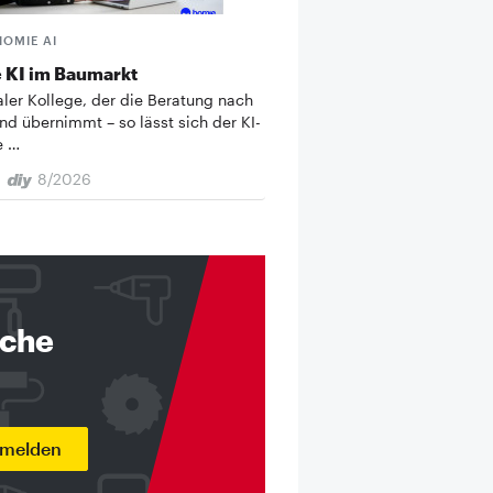
HOMIE AI
 KI im Baumarkt
taler Kollege, der die Beratung nach
nd übernimmt – so lässt sich der KI-
e …
8/2026
nche
nmelden