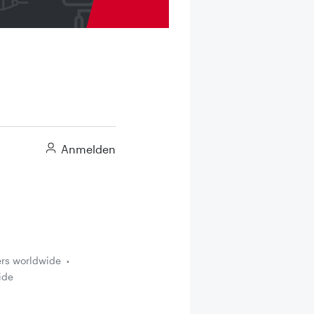
Anmelden
ers worldwide
ide