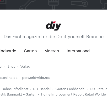
Das Fachmagazin für die Do-it-yourself-Branche
Industrie
Garten
Messen
International
er
Shop
Verlag
etonline.de
petworldwide.net
Dähne Infodienst
DIY Handel
Garten Fachhandel
DIY Retail
istik Baumarkt + Garten
Home Improvement Report Retail Worldw