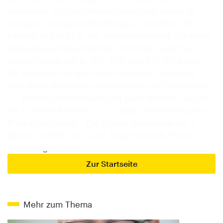
geworden. Um den Bekanntheitsgrad weiter zu
steigern und gezielt Nachfrage zu schaffen, ist
Kärcher seit März in der Fernsehwerbung: Die neue
Dampfbügelstation Kärcher 1102 BSX" wird zur
besten Sendezeit in ZDF, ARD und RTL mit einem
30 Sekunden langen Spot beworben. Begleitet
wird diese Kampagne von Anzeigen in Zeitschriften.
Kärcher-Bandenwerbung beim Nations-Cup on
Ice in Gelsenkirchen. Jung übernimmt adlus
Produkt-segment Die Firmen Gardena Kress +
Kastner GmbH, Ulm, und Jung Garten & Freizeit
Vertriebsges.mbH…
Zur Startseite
Mehr zum Thema