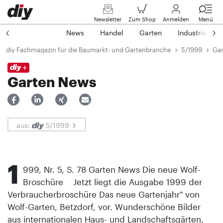
Newsletter
Zum Shop
Anmelden
Menü
News
Handel
Garten
Industrie
diy Fachmagazin für die Baumarkt- und Gartenbranche
5/1999
Gar
Garten News
aus:
5/1999
1
999, Nr. 5, S. 78 Garten News Die neue Wolf-
Broschüre Jetzt liegt die Ausgabe 1999 der
Verbraucherbroschüre Das neue Gartenjahr" von
Wolf-Garten, Betzdorf, vor. Wunderschöne Bilder
aus internationalen Haus- und Landschaftsgärten,