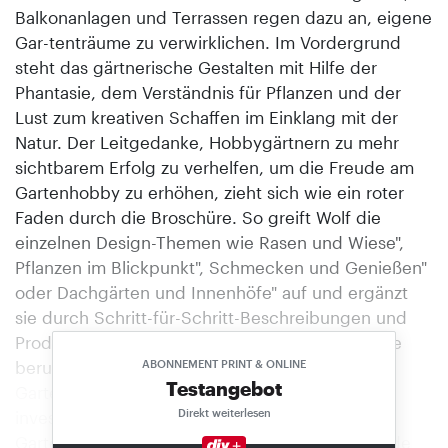
Balkonanlagen und Terrassen regen dazu an, eigene
Gar-tenträume zu verwirklichen. Im Vordergrund
steht das gärtnerische Gestalten mit Hilfe der
Phantasie, dem Verständnis für Pflanzen und der
Lust zum kreativen Schaffen im Einklang mit der
Natur. Der Leitgedanke, Hobbygärtnern zu mehr
sichtbarem Erfolg zu verhelfen, um die Freude am
Gartenhobby zu erhöhen, zieht sich wie ein roter
Faden durch die Broschüre. So greift Wolf die
einzelnen Design-Themen wie Rasen und Wiese",
Pflanzen im Blickpunkt", Schmecken und Genießen"
oder Dachgärten und Innenhöfe" auf und ergänzt
sie durch Schritt-für-Schritt-Beschreibungen und
Produktempfehlungen. Der Erfolg der Broschüre
beruht, so Wolf, auf der Tatsache, daß
ABONNEMENT PRINT & ONLINE
Testangebot
Gartenbesitzer um so lieber in ihr Hobby
Direkt weiterlesen
investieren, je mehr ihnen die Beschäftigung im
Garten durch sichtbar positive Ergebnisse Freude