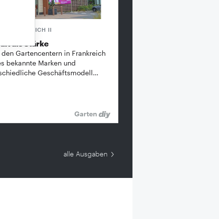
FRANKREICH II
alt als Stärke
 den Gartencentern in Frankreich
es bekannte ­Marken und
schiedliche Geschäftsmodell…
Garten
alle Ausgaben