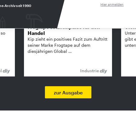
Hier anmelden
ne-Archiv seit 1990
FROGTAPE
Frogtape setzt Impulse für den
Vielf
Handel
 so
Unter
Kip zieht ein positives Fazit zum Auftritt
gibt 
seiner Marke Frogtape auf dem
unter
diesjährigen Global …
el
Industrie
zur Ausgabe