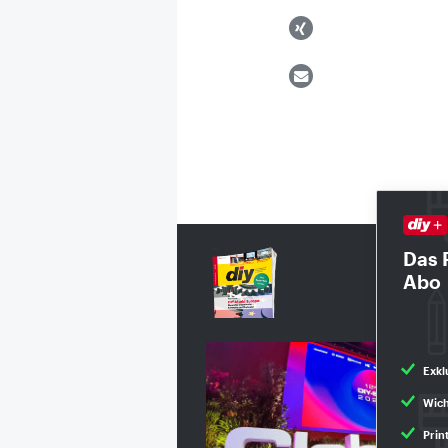
Das 
Abo
Exkl
Wich
Prin