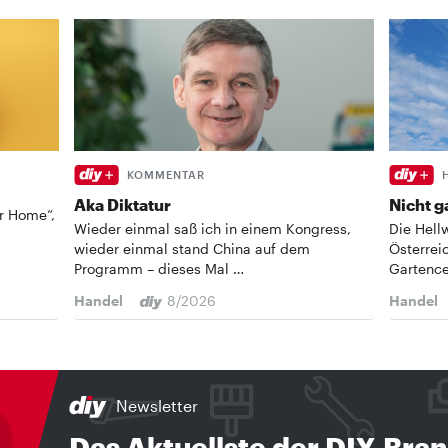
KOMMENTAR
Aka Diktatur
Nicht g
ur Home“,
Wieder einmal saß ich in einem Kongress,
Die Hell
wieder einmal stand China auf dem
Österrei
Programm – dieses Mal …
Gartenc
Handel
8/2026
Handel
Newsletter
Das Aktuellste der DIY-Bra