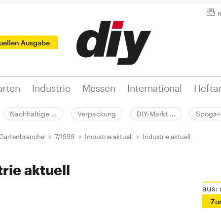
N
tuellen Ausgabe
rten
Industrie
Messen
International
Hefta
Nachhaltige …
Verpackung
DIY-Markt …
Spoga+
 Gartenbranche
7/1999
Industrie aktuell
Industrie aktuell
rie aktuell
aus:
Zu