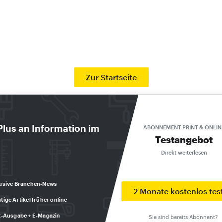
Zur Startseite
Plus an Information im
DIE AKTUELLE AUSGABE: 8/2026
ABONNEMENT PRINT & ONLIN
Testangebot
Exklusiv für Abonnenten
Direkt weiterlesen
usive Branchen-News
2 Monate kostenlos tes
tige Artikel früher online
t-Ausgabe + E-Magazin
Sie sind bereits Abonnent?