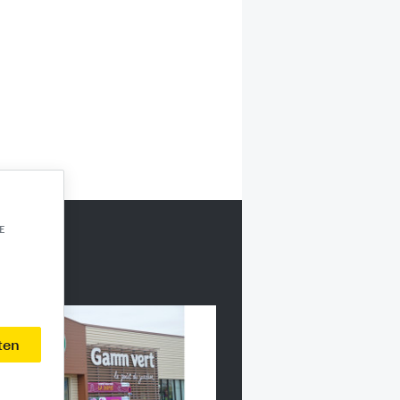
E
ten