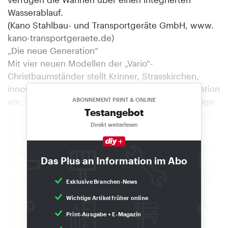
Wasserablauf.
(Kano Stahlbau- und Transportgeräte GmbH, www.
kano-transportgeraete.de)
„Die neue Generation“
Mit vier neuen Modellen der „Vario“-
Christbaumständer stellt Krinner, Strasskirchen,
innovative Christbaumständer der neuen Generation
vor. Sie sind ausgestattet mit Wasserstandsanzeige
ABONNEMENT PRINT & ONLINE
Testangebot
und größeren Tanks sowie mit der bewährten und
Direkt weiterlesen
patentierten Einseiltechnik. Der „Vario 2“ ist für
Baumhöhen bis ca. 200 cm und
Stammdurchmesser bis 10 cm ausgelegt. „Vario 3“
Das Plus an Information im Abo
hält Bäume bis 250 cm und Stammdurchmesser bis
13 cm. „Vario 4“ wurde für Baumhöhen bis 330 cm
Exklusive Branchen-News
und Stammdurchmesser bis 14 cm ausgelegt, im
Wichtige Artikel früher online
„Vario 7“ stehen Bäume bis 450 cm Höhe und mit
Stammdurchmessern bis 17 cm. Firmenangaben
Print-Ausgabe + E-Magazin