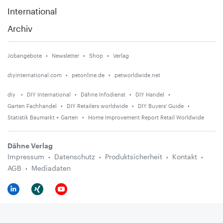
International
Archiv
Jobangebote
Newsletter
Shop
Verlag
diyinternational.com
petonline.de
petworldwide.net
diy
DIY International
Dähne Infodienst
DIY Handel
Garten Fachhandel
DIY Retailers worldwide
DIY Buyers' Guide
Statistik Baumarkt + Garten
Home Improvement Report Retail Worldwide
Dähne Verlag
Impressum
Datenschutz
Produktsicherheit
Kontakt
AGB
Mediadaten