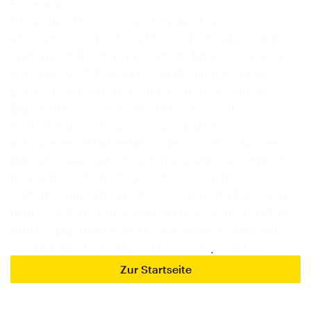
Floragard
Unter dem Motto „Qualität beweist sich im
Abverkauf“ wird auf der Messe die Hobby-Range
„Erden und Dünger“ präsentiert. Im Focus stehen
dabei die vielfältigen Präsentationsformen am POS.
Eigenen Angaben zufolge haben die Floragard-
Erden im Premium-Segment die bei weitem
höchsten Umschlagsgeschwindigkeiten
aufzuweisen (Markterhebungen von A. C. Nielsen im
Handel, „Sales per Shop“). Dies gelte besonders für
den Vertriebsbereich Gartencenter und
Gartenfachmärkte. Für die Saison bietet Floragard
eine erweiterte Erden-Range auf 1/2-Euro-Paletten.
Und als Ergänzung zum Hauptsortiment wird nun
auch eine torffreie Erde in Premiumqualität…
Zur Startseite