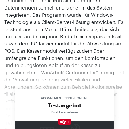
Datenimportfelder lassen sich auch große
Datenmengen schnell und sicher in das System
integrieren. Das Programm wurde für Windows-
Technologie als Client-Server-Lösung entwickelt. Es
besteht aus dem Modul Büroarbeitsplatz, das sich
modular an die eigenen Bedürfnisse anpassen lässt
sowie dem PC-Kassenmodul für die Abwicklung am
POS. Das Kassenmodul verfügt zudem über
umfangreiche Funktionen, um den komfortablen
und reibungslosen Ablauf an der Kasse zu
gewährleisten. „WinArboR Gartencenter“ ermöglicht
die Verwaltung beliebig vieler Filialen und
Abteilungen: So können zum Beispiel Aktionspreise
filialabhängig gestaltet werden. Zusätzlich zu der
ABONNEMENT PRINT & ONLINE
Software liefert das Unternehmen auch die
Testangebot
entsprechende Kassen-Hardware (Scanner,
Direkt weiterlesen
Displays, Bon- und Etikettendrucker, Kassenladen,
frei programmierbare Kassentastaturen, mobile