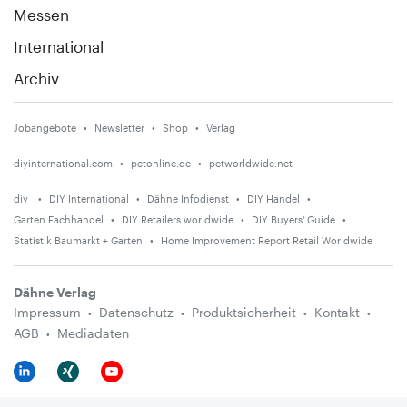
Messen
International
Archiv
Jobangebote
Newsletter
Shop
Verlag
diyinternational.com
petonline.de
petworldwide.net
diy
DIY International
Dähne Infodienst
DIY Handel
Garten Fachhandel
DIY Retailers worldwide
DIY Buyers' Guide
Statistik Baumarkt + Garten
Home Improvement Report Retail Worldwide
Dähne Verlag
Impressum
Datenschutz
Produktsicherheit
Kontakt
AGB
Mediadaten