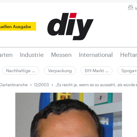
N
tuellen Ausgabe
rten
Industrie
Messen
International
Hefta
Nachhaltige …
Verpackung
DIY-Markt …
Spoga+
 Gartenbranche
12/2003
„Es reicht ja, wenn es so aussieht, als würde 