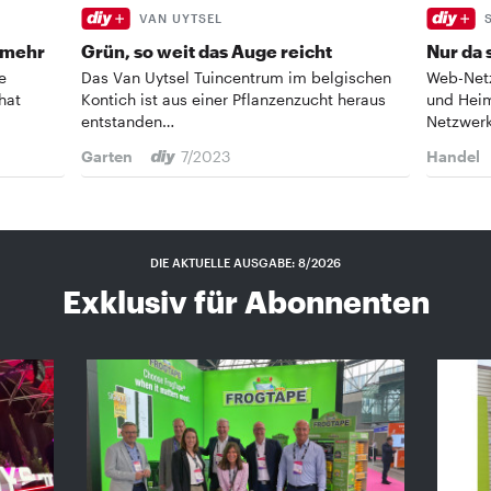
VAN UYTSEL
t mehr
Grün, so weit das Auge reicht
Nur da 
e
Das Van Uytsel Tuincentrum im belgischen
Web-Netz
hat
Kontich ist aus einer Pflanzenzucht heraus
und Heim
entstanden…
Netzwer
Garten
7/2023
Handel
DIE AKTUELLE AUSGABE: 8/2026
Exklusiv für Abonnenten