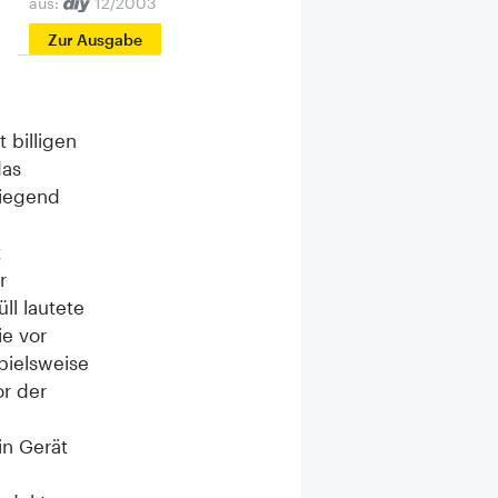
aus:
12/2003
Zur Ausgabe
 billigen
das
wiegend
t
r
ll lautete
ie vor
pielsweise
or der
in Gerät