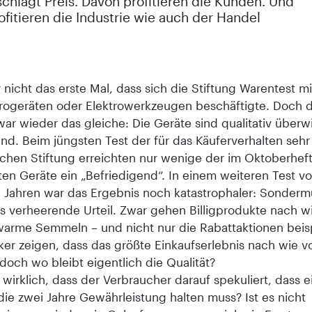
schlägt Preis. Davon profitieren die Kunden. Und
fitieren die Industrie wie auch der Handel
 nicht das erste Mal, dass sich die Stiftung Warentest mit
trogeräten oder Elektrowerkzeugen beschäftigte. Doch 
war wieder das gleiche: Die Geräte sind qualitativ über
d. Beim jüngsten Test der für das Käuferverhalten sehr
eichen Stiftung erreichten nur wenige der im Oktoberhef
ten Geräte ein „Befriedigend“. In einem weiteren Test vo
b Jahren war das Ergebnis noch katastrophaler: Sondermü
s verheerende Urteil. Zwar gehen Billigprodukte nach w
arme Semmeln – und nicht nur die Rabattaktionen beis
ker zeigen, dass das größte Einkaufserlebnis nach wie v
– doch wo bleibt eigentlich die Qualität?
wirklich, dass der Verbraucher darauf spekuliert, dass e
die zwei Jahre Gewährleistung halten muss? Ist es nicht