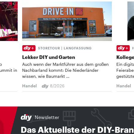
STORETOUR | LANGFASSUNG
Lekker DIY und Garten
Kollege
o
Auch wenn der Marktführer aus dem großen
Ein digi
Summit in
Nachbarland kommt: Die Niederländer
Feierabe
wissen, wie Baumarkt …
gestützt
Handel
8/2026
Handel
Newsletter
Das Aktuellste der DIY-Bra