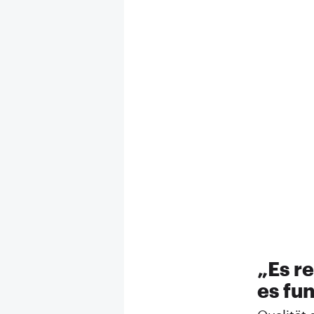
„Es re
es fu