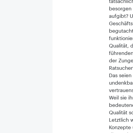
tatsächli
besorgen 
aufgibt? U
Geschäftsf
begutacht
funktionie
Qualität, 
führenden
der Zunge
Ratsuchen
Das seien 
undenkbar
vertrauen
Weil sie i
bedeutend
Qualität s
Letztlich
Konzepte 