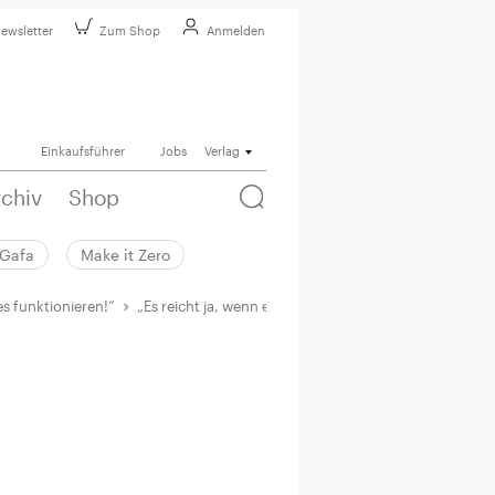
ewsletter
Zum Shop
Anmelden
Einkaufsführer
Jobs
Verlag
rchiv
Shop
Gafa
Make it Zero
es funktionieren!“
„Es reicht ja, wenn es so aussieht, als würde es funkti