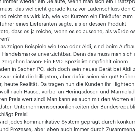
ch immer wieder ein Gelaufe, wenn man sich ein Ersatzp
muss, das vielleicht gerade kurz vor Ladenschluss den G
nd reicht es wirklich, wie vor Kurzem ein Einkäufer zum
ührer eines Lieferanten sagte, als er dessen Produkt
ete, dass es ja reiche, wenn es so aussehe, als würde e
ren?
das zeigen Beispiele wie Ikea oder Aldi, sind beim Aufba
 Handelsmarke unverzichtbar. Denn das muss man sich 
 zergehen lassen: Ein EVD-Spezialist empfiehlt einem
den in Sachen PC, sich doch sein neues Gerät bei Aldi 
zwar nicht die billigsten, aber dafür seien sie gut! Frühe
, heute Realität. Da tragen nun die Kunden ihr Hightech
svoll nach Hause, vorbei an Heringsdosen und Marmelad
hren Preis wert sind! Man kann es auch mit den Worten e
sten Unternehmenspersönlichkeiten der Bundesrepubli
chlägt Preis!
 wird jedes kommunikative System geprägt durch konkur
und Prozesse, aber eben auch immer durch Zusammena