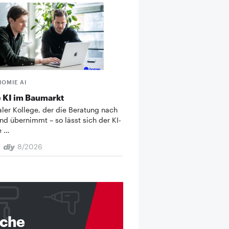
HOMIE AI
 KI im Baumarkt
taler Kollege, der die Beratung nach
nd übernimmt – so lässt sich der KI-
e …
8/2026
nche