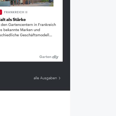
FRANKREICH II
alt als Stärke
 den Gartencentern in Frankreich
es bekannte ­Marken und
schiedliche Geschäftsmodell…
Garten
alle Ausgaben