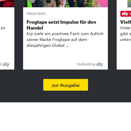
FROGTAPE
Frogtape setzt Impulse für den
Vielf
Handel
 so
Unter
Kip zieht ein positives Fazit zum Auftritt
gibt 
seiner Marke Frogtape auf dem
unter
diesjährigen Global …
el
Industrie
zur Ausgabe