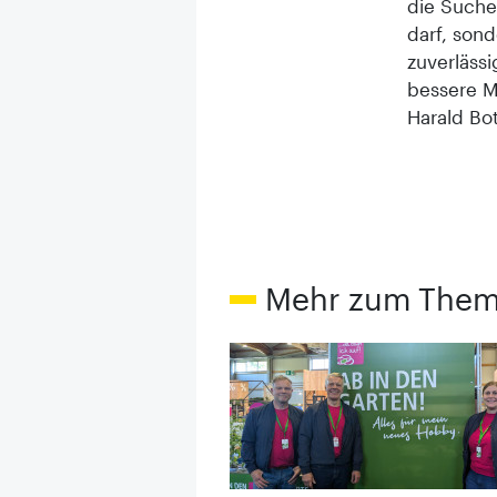
die Suche
darf, son
zuverläss
bessere M
Harald Bot
Mehr zum The