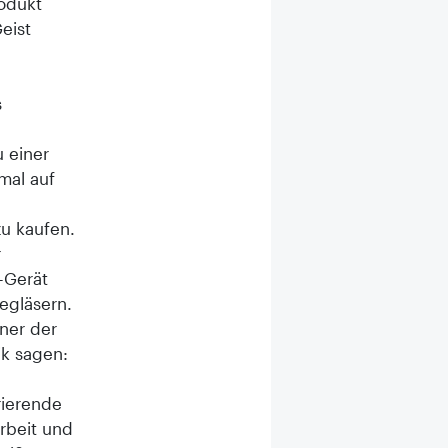
rodukt
eist
s
u einer
mal auf
zu kaufen.
r
-Gerät
egläsern.
iner der
k sagen:
rierende
rbeit und