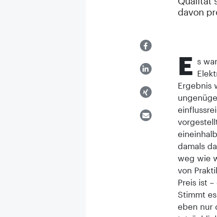
Qualität 
davon pro
E
s war
Elek
Ergebnis 
ungenügen
einflussr
vorgestell
eineinhal
damals da
weg wie w
von Prakti
Preis ist 
Stimmt es 
eben nur 